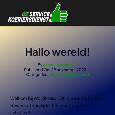
Ga
naar
inhoud
Hallo wereld!
By
okserviceadmin
-
Published On: 29 november 2023
-
Categories:
Niet gecategoriseerd
Welkom bij WordPress. Dit is je eerste bericht.
Bewerk of verwijder het, start dan met
schrijven!