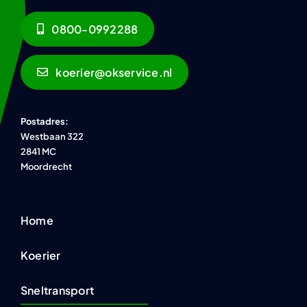
0800-0992288
koerier@okservice.nl
Postadres:
Westbaan 322
2841 MC
Moordrecht
Home
Koerier
Sneltransport