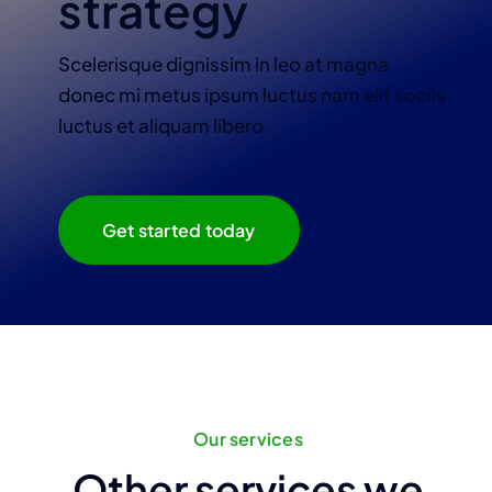
strategy
Scelerisque dignissim in leo at magna
donec mi metus ipsum luctus nam elit sociis
luctus et aliquam libero.
Get started today
Our services
Other services we