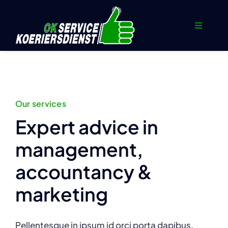
Ga
naar
Toggle
inhoud
Navigati
Home
Koerier
Our services
Sneltransport
Expert advice in
management,
Opslag en Distributie
accountancy &
Documenten
marketing
Contact
Pellentesque in ipsum id orci porta dapibus.