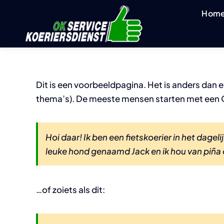
Ga
Hom
naar
inhoud
Dit is een voorbeeldpagina. Het is anders dan ee
thema’s). De meeste mensen starten met een Ove
Hoi daar! Ik ben een fietskoerier in het dagel
leuke hond genaamd Jack en ik hou van piña 
…of zoiets als dit: