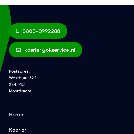
0800-0992288
koerier@okservice.nl
Postadres:
Westbaan 322
2841 MC
Moordrecht
Home
Koerier