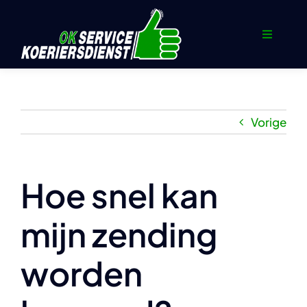
Ga
naar
Toggle
inhoud
Navigati
Home
Koerier
Vorige
Sneltransport
Hoe snel kan
Opslag en Distributie
mijn zending
Documenten
worden
Contact